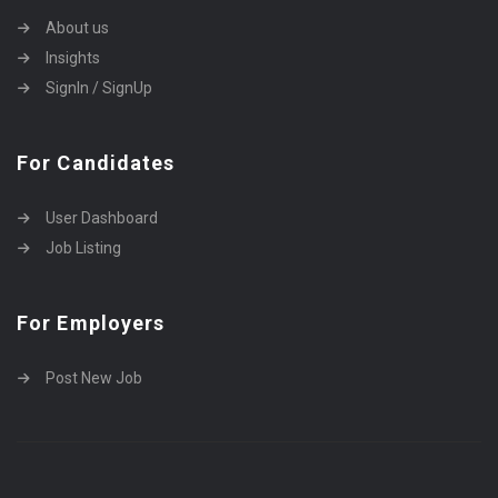
About us
Insights
SignIn / SignUp
For Candidates
User Dashboard
Job Listing
For Employers
Post New Job