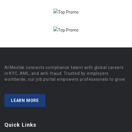
Al Meslek connects compliance talent with global careers
in KYC, AML, and anti-fraud. Trusted by employers
worldwide, our job portal empowers professionals to grow.
LEARN MORE
Quick Links