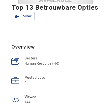
Top 13 Betrouwbare Opties
Follow
Overview
Sectors
Human Resource (HR)
Posted Jobs
0
Viewed
144