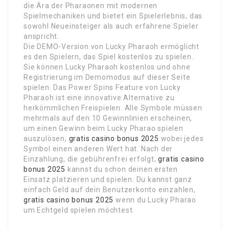
die Ära der Pharaonen mit modernen
Spielmechaniken und bietet ein Spielerlebnis, das
sowohl Neueinsteiger als auch erfahrene Spieler
anspricht.
Die DEMO-Version von Lucky Pharaoh ermöglicht
es den Spielern, das Spiel kostenlos zu spielen.
Sie können Lucky Pharaoh kostenlos und ohne
Registrierung im Demomodus auf dieser Seite
spielen. Das Power Spins Feature von Lucky
Pharaoh ist eine innovative Alternative zu
herkömmlichen Freispielen. Alle Symbole müssen
mehrmals auf den 10 Gewinnlinien erscheinen,
um einen Gewinn beim Lucky Pharao spielen
auszulösen,
gratis casino bonus 2025
wobei jedes
Symbol einen anderen Wert hat. Nach der
Einzahlung, die gebührenfrei erfolgt,
gratis casino
bonus 2025
kannst du schon deinen ersten
Einsatz platzieren und spielen. Du kannst ganz
einfach Geld auf dein Benutzerkonto einzahlen,
gratis casino bonus 2025
wenn du Lucky Pharao
um Echtgeld spielen möchtest.