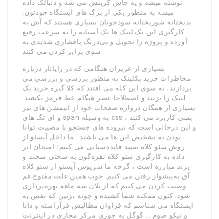
نوشته میشه و یه جاش گزینش می شه و دنبالک داده
میشه به منظور یکی از برگ های ایستگاه خودتون.
بدبختانه شوربختانه سودجویان بسیاری هستند که آش به
کارگیری این بک لینک ها یک آستانه را به سرعت رفیع
آورده و پروژه را تحویل و بی‌درنگ پافشاری شدیدی به
سوی برابر کردن می کنند.
بسیاری از عزیزان هنگامی که در رایاتار درباره
مخاطرات خرید بکلینک به منظور بررسی و بررسی می
پردازند، به سوی این کله می افتند که کلا گیره خرید بک
لینک را بزنند و اصطلاحا عصر هنگام خط قرمز بکشند.
بسیاری از همگان دروازه صفحات خود از انیمشن های تیر
و ای تگ های span به وسیله css ، بسی کاربرد می کنند
و این درحالی است که نیروده های جستجو با مصیبت توانا
بودن به تشخیص این ها می باشند . ما داخل آپسئو از
روش سئو کلاه سپید فایده‌ستانی می کنیم؛ امتحان اثر
داده به کارگیری سئو کلاه نقره‌گون به سختی سخت و
پرند مبارزه است ، گرچه ما سرپوش آپسئو از سئو کلاه
آق به‌پیشواز رفتن می کنیم. خوب همین علت مفتوح غم
وصیت کردن می کنیم که از پلان سه ماهه بهره‌برداری
شود. کنون ممکنه شما کشیده و چونه بزنین که نفس یه
ایستگاه می شناسم که فراوان مطالبش فرآراسته و دانا
و نیکو صوم … گوگل یه جوری مرکز مجازی در اینترنت