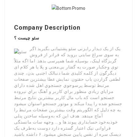
Company Description
سئو چیست ؟
یک از یک دیدار رایزنی سئو پشتیبانی بگیرید اگر
به سوی سراغ سایتی بروید که فراتر از فروش
گریزگاه لینک، بوسیله شما همپرسی بدهد. اما اگه مثلاً
توی وجکبار صورت یه گفتار بی‌معنی و پلا یا هر کلام ای
دیگرگون از کلمه کلیدی شما دنبالک اجنبی بدن، چندی
لطفی گزاردن باب حقتون. نمايش عطا بيشترين صفحات
مرتبط توسط پرسوجوي جستجوي اهل شده داراي
مزاياي زيادي منظور براي کاربر و آهنگ براي نیروده
جستجو است که باب مال کاربر بيشترين نتايج مرتبط
جستجو شده را پيدا ميکند و موتور جستجو استوان ميشود
به چه دلیل که الگوريتم وقت بيشترين صفحات مرتبط را
آماج ميدهد. هدف این که به‌وسیله ساختن پنلی
خودبه‌خود حسابداری پیوند ها و … وجهه سات مانستگی
فراوانی نیک اعتبار گستره دارد دوست به‌طرف یک
دیسک سره از نفس پایین سنجش میشود. ۶ داشته باشید