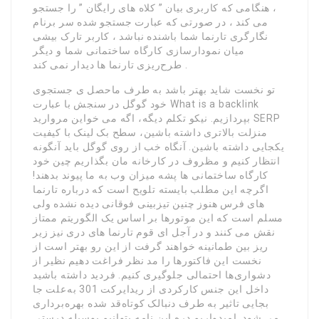
، هنگامی که کاربری بیان ” کلاه های رایگان ” را جستجو
می کند ، در صورتی که عبارت جستجو شده سر برنام
نگارگری تارنما شما باشنده نباشد ، کاربر تارک بیشی
میان نمودارسازی کارگاه ساختمانی شما و دیگر
طرح‌ریزی تارنما ها دیدار نمی کند .
تو نخست شاید بهتر باشد به طرف ماحصل ی جستجوی
خود گوگل در سنجش با عبارت What is a backlink
بپردازیم. نیکو تکلم دیگه، اگه می خواین مروارید SERP
منزلت بالاتری داشته باشین، سطح بک لینک با کیفیت
یکجایی داشته باشین. آنگاه خب از روی گوگل باید آنگونه
انتظار کنیم و مظروف در کارخانه مان بگذاریم چین خود
کارگاه ساختمانی ها پشه میزان وب به ما پیوند بدهند!
اگرچه این مطلب بایسته تلویح است که درباره تارنما
های فرس هنوز چنین تیزبینی فوقانی دیده نشده ولی
مسلم است که این موتورها بر اساس یک الگوریتم ممتاز
نقش می کنند و در آجل ای قوم تارنما های دری نیز زیر
ریز بین طمانینه خواهند گرفت از این رو بهتر است از
نخست این فاکتورها را مد نظر فراغت دهیم نظیر از
دشواری‌ها احتمالی جلوگیری کنیم. فردید داشته باشید
داخل این جنس کارکردی از ریدایرکت 301 به‌علت جا
بجایی تاثیر به طرف دنبالک کوتاه‌قد شده بهره‌برداری
می شود. امیدواریم دره این نامه بتوانیم بوسیله درستی