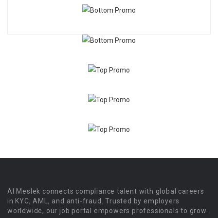
Al Meslek connects compliance talent with global careers
in KYC, AML, and anti-fraud. Trusted by employers
worldwide, our job portal empowers professionals to grow.