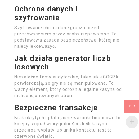
Ochrona danych i
szyfrowanie
Szyfrowanie chroni dane gracza przed
przechwyceniem przez osoby niepowołane. To
podstawowa zasada bezpieczeństwa, której nie
należy lekceważyć.
Jak działa generator liczb
losowych
Niezależne firmy audytorskie, takie jak eCOGRA,
potwierdzają, że gry nie są manipulowane. To
ważny element, który odróżnia legalne kasyna od
nielicencjonowanych stron.
Bezpieczne transakcje
USD
Brak ukrytych opłat i jasne warunki finansowe to
kolejny sygnał wiarygodności. Jeśli kasyno
przeciąga wypłaty lub unika kontaktu, jest to
czerwone światło.