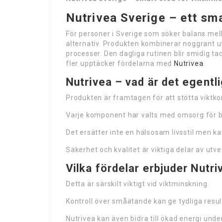
Nutrivea Sverige – ett smar
För personer i Sverige som söker balans mella
alternativ. Produkten kombinerar noggrant ut
processer. Den dagliga rutinen blir smidig t
fler upptäcker fördelarna med
Nutrivea
.
Nutrivea – vad är det egentl
Produkten är framtagen för att stötta viktkont
Varje komponent har valts med omsorg för b
Det ersätter inte en hälsosam livsstil men ka
Säkerhet och kvalitet är viktiga delar av utv
Vilka fördelar erbjuder Nutri
Detta är särskilt viktigt vid viktminskning.
Kontroll över småätande kan ge tydliga result
Nutrivea kan även bidra till ökad energi unde