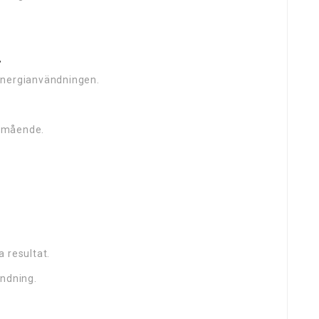
.
energianvändningen.
älmående.
 resultat.
ändning.