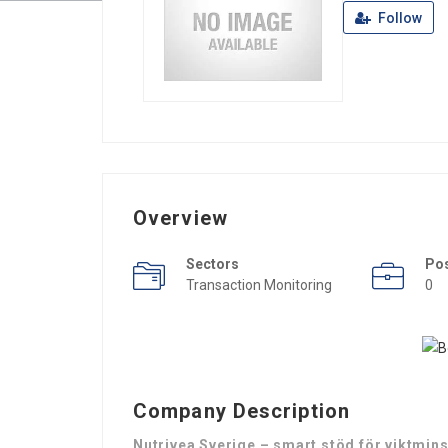
Follow
Overview
Sectors
Po
Transaction Monitoring
0
Company Description
Nutrivea Sverige – smart stöd för viktmin