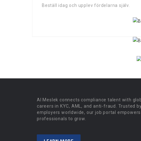
Beställ idag och upplev fördelarna själv.
Al Meslek connects compliance talent with glo
careers in KYC, AML, and anti-fraud. Trusted b
employers worldwide, our job portal empowers
professionals to grow.