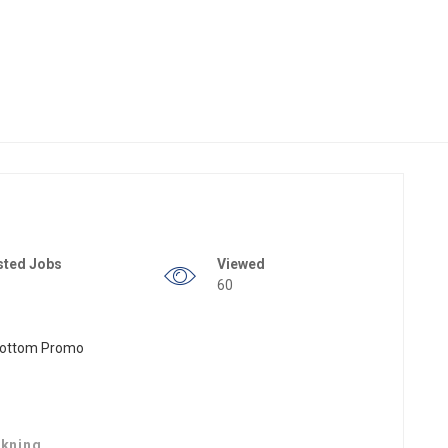
sted Jobs
Viewed
60
skning