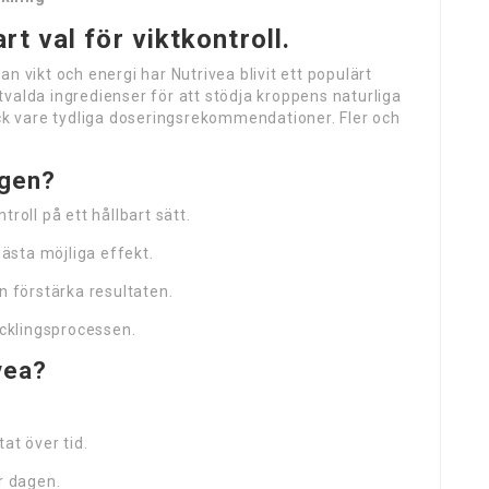
t val för viktkontroll.
n vikt och energi har Nutrivea blivit ett populärt
valda ingredienser för att stödja kroppens naturliga
ack vare tydliga doseringsrekommendationer. Fler och
igen?
roll på ett hållbart sätt.
ästa möjliga effekt.
n förstärka resultaten.
ecklingsprocessen.
vea?
at över tid.
r dagen.