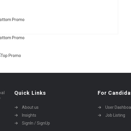
Quick Links
For Candida
bal
y
About us
User Dashboa
Insights
Job Listing
SignIn / SignUp