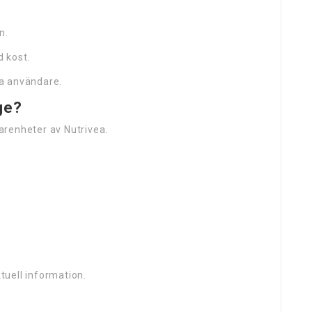
n.
 kost.
a användare.
ge?
arenheter av Nutrivea.
ktuell information.