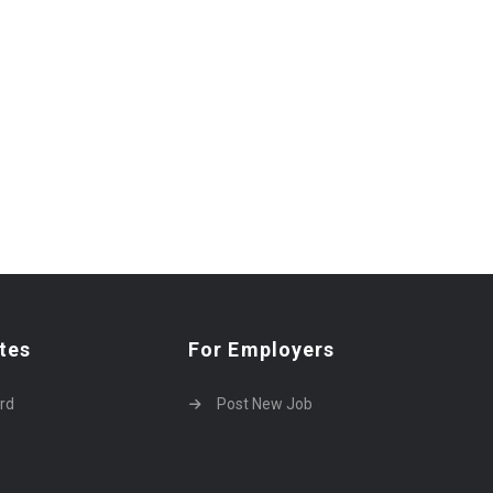
tes
For Employers
rd
Post New Job