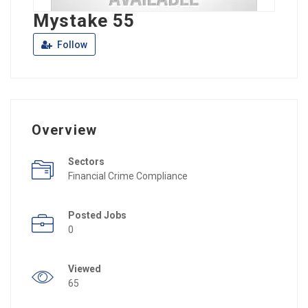
Mystake 55
Follow
Overview
Sectors
Financial Crime Compliance
Posted Jobs
0
Viewed
65