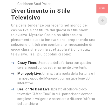
Caribbean Stud Poker.
USD
Divertimento in Stile
Televisivo
Una delle tendenze più recenti nel mondo dei
casinò live è costituita dai giochi in stile show
televisivo. Mystake Casino ha abbracciato
pienamente questa innovazione, proponendo una
selezione di titoli che combinano meccaniche di
gioco classiche con la spettacolarità di un quiz
televisivo. Tra i più popolari ci sono:
Crazy Time:
Una ruota della fortuna con quattro
diversi round bonus estremamente divertenti.
Monopoly Live:
Un mix tra la ruota della fortuna e il
famoso gioco del Monopoli, con un tabellone 3D
interattivo.
Deal or No Deal Live:
Ispirato al celebre gioco
televisivo “Affari Tuoi”, in cui i partecipanti devono
scegliere le valigette e accettare o rifiutare l’offerta
del banchiere.