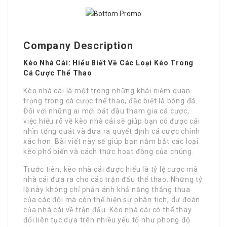
Company Description
Kèo Nhà Cái: Hiểu Biết Về Các Loại Kèo Trong
Cá Cược Thể Thao
Kèo nhà cái là một trong những khái niệm quan
trọng trong cá cược thể thao, đặc biệt là bóng đá.
Đối với những ai mới bắt đầu tham gia cá cược,
việc hiểu rõ về kèo nhà cái sẽ giúp bạn có được cái
nhìn tổng quát và đưa ra quyết định cá cược chính
xác hơn. Bài viết này sẽ giúp bạn nắm bắt các loại
kèo phổ biến và cách thức hoạt động của chúng.
Trước tiên, kèo nhà cái được hiểu là tỷ lệ cược mà
nhà cái đưa ra cho các trận đấu thể thao. Những tỷ
lệ này không chỉ phản ánh khả năng thắng thua
của các đội mà còn thể hiện sự phân tích, dự đoán
của nhà cái về trận đấu. Kèo nhà cái có thể thay
đổi liên tục dựa trên nhiều yếu tố như phong độ