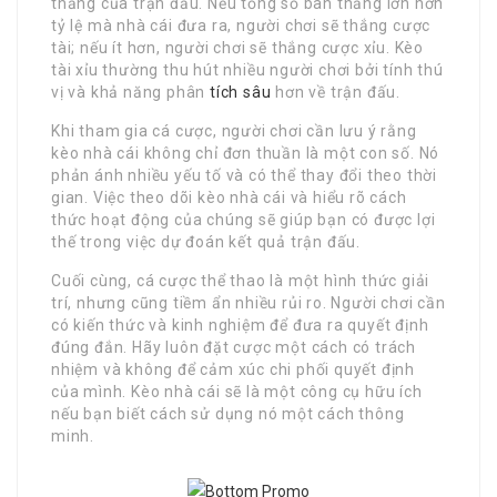
thắng của trận đấu. Nếu tổng số bàn thắng lớn hơn
tỷ lệ mà nhà cái đưa ra, người chơi sẽ thắng cược
tài; nếu ít hơn, người chơi sẽ thắng cược xỉu. Kèo
tài xỉu thường thu hút nhiều người chơi bởi tính thú
vị và khả năng phân
tích sâu
hơn về trận đấu.
Khi tham gia cá cược, người chơi cần lưu ý rằng
kèo nhà cái không chỉ đơn thuần là một con số. Nó
phản ánh nhiều yếu tố và có thể thay đổi theo thời
gian. Việc theo dõi kèo nhà cái và hiểu rõ cách
thức hoạt động của chúng sẽ giúp bạn có được lợi
thế trong việc dự đoán kết quả trận đấu.
Cuối cùng, cá cược thể thao là một hình thức giải
trí, nhưng cũng tiềm ẩn nhiều rủi ro. Người chơi cần
có kiến thức và kinh nghiệm để đưa ra quyết định
đúng đắn. Hãy luôn đặt cược một cách có trách
nhiệm và không để cảm xúc chi phối quyết định
của mình. Kèo nhà cái sẽ là một công cụ hữu ích
nếu bạn biết cách sử dụng nó một cách thông
minh.