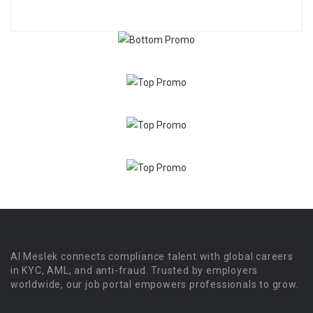
Al Meslek connects compliance talent with global careers
in KYC, AML, and anti-fraud. Trusted by employers
worldwide, our job portal empowers professionals to grow.