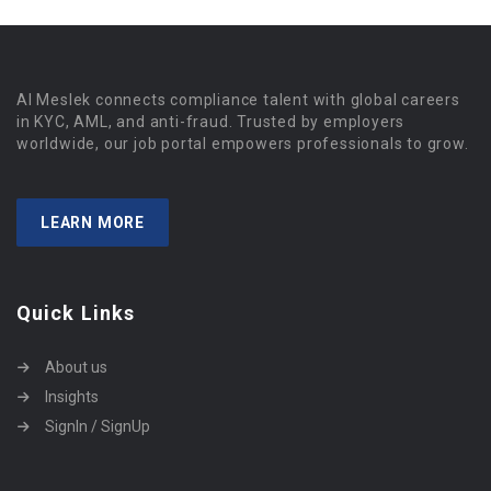
Al Meslek connects compliance talent with global careers
in KYC, AML, and anti-fraud. Trusted by employers
worldwide, our job portal empowers professionals to grow.
LEARN MORE
Quick Links
About us
Insights
SignIn / SignUp