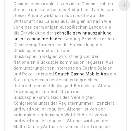
Casinos einschränkt. Lizenzierte Casinos zahlen
Steuern und füllen so das Budget des Landes auf.
Dieser Ansatz wirkt sich auch positiv auf die
Wirtschaft des Landes aus. Belgien ist nach wie
vor eines der wenigen europäischen Länder, die
die Entwicklung der
schnelle gewinnauszahlung
online casino methoden
-Gaming-Branche fördern.
Gleichzeitig fördern sie die Entwicklung der
Glücksspielbranche im Land.
Glücksspiel in Belgien wird streng von der
Nationalen Glücksspielkommission reguliert. Aus
dem ursprünglichen Interesse an Casino Spielen
und Poker entstand
Snatch Casino Mobile App
ein
Startup, welches heute ein erfolgreiches
Unternehmen im Glücksspiel-Bereich ist. Altenar
Technologies Limited ist von der
Glücksspielkommission des Vereinigten
Königreichs unter der Registernummer lizenziert
und wird von ihr reguliert. Altenar ist von der
nationalen rumänischen Wettbehörde lizenziert
und wird von ihr reguliert. Altenar wird von der
Malta Gaming Authority lizenziert und reguliert.