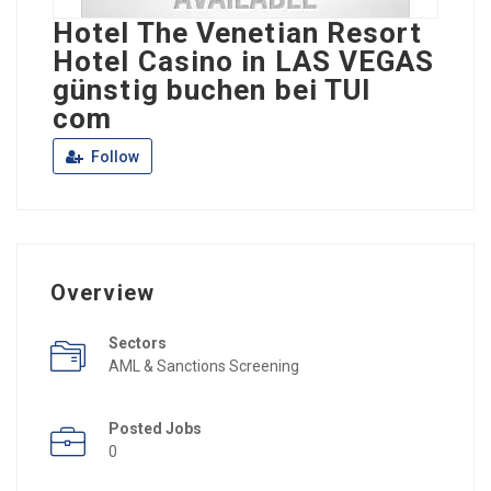
Hotel The Venetian Resort
Hotel Casino in LAS VEGAS
günstig buchen bei TUI
com
Follow
Overview
Sectors
AML & Sanctions Screening
Posted Jobs
0